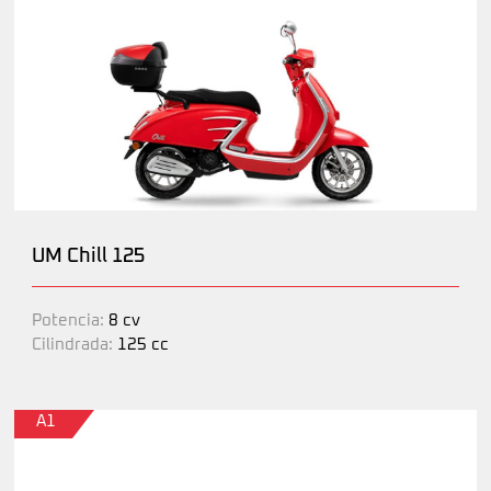
UM Chill 125
Potencia:
8 cv
Cilindrada:
125 cc
A1