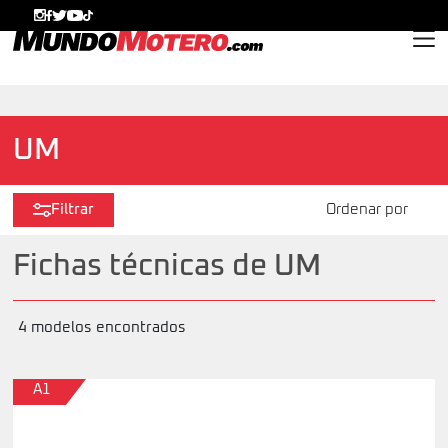
MundoMotero.com
UM
Filtrar
Fichas técnicas de UM
4 modelos encontrados
A1