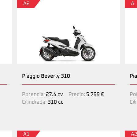
A2
A
Piaggio Beverly 310
Pi
Potencia:
27.4 cv
Precio:
5.799 €
Po
Cilindrada:
310 cc
Cil
A1
A