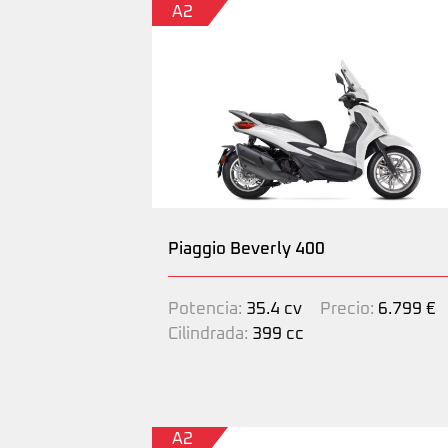
A2
Piaggio Beverly 400
Potencia:
35.4 cv
Precio:
6.799 €
Cilindrada:
399 cc
A2