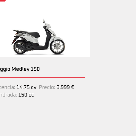
aggio Medley 150
tencia:
14.75 cv
Precio:
3.999 €
indrada:
150 cc