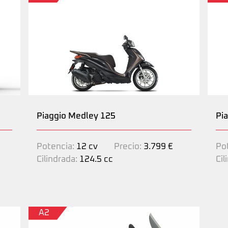
Piaggio Medley 125
Pi
Potencia:
12 cv
Precio:
3.799 €
Po
Cilindrada:
124.5 cc
Cil
A2