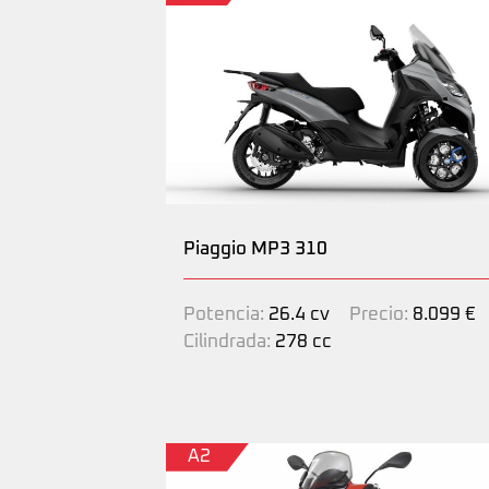
Piaggio MP3 310
Potencia:
26.4 cv
Precio:
8.099 €
Cilindrada:
278 cc
A2