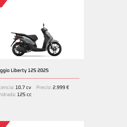
aggio Liberty 125 2025
tencia:
10.7 cv
Precio:
2.999 €
indrada:
125 cc
2