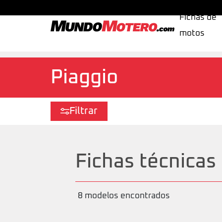
Fichas de
motos
MundoMotero.com
Piaggio
Filtrar
Fichas técnicas
8 modelos encontrados