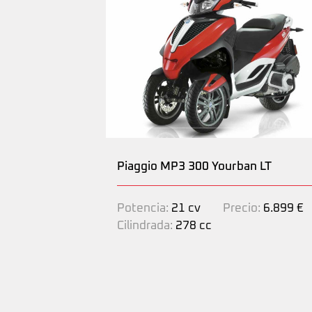
Piaggio MP3 300 Yourban LT
Potencia:
21 cv
Precio:
6.899 €
Cilindrada:
278 cc