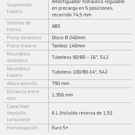
Amortiguador hidráulico regulable
Suspensión
en precarga en 5 posiciones,
trasera
recorrido 74,5 mm
Sistema de
ABS
frenos
Freno delantero
Disco Ø 240mm
Freno trasero
Tambor 140mm
Neumático
Tubeless 90/80 – 16”, 51J
delantero
Neumático
Tubeless 100/80-14”, 54J
trasero
Altura asiento
790 mm
Distancia entre
1.350 mm
ejes
Capacidad
depósito
6 L (incluido reserva de 1,5l)
carburante
Homologación
Euro 5+