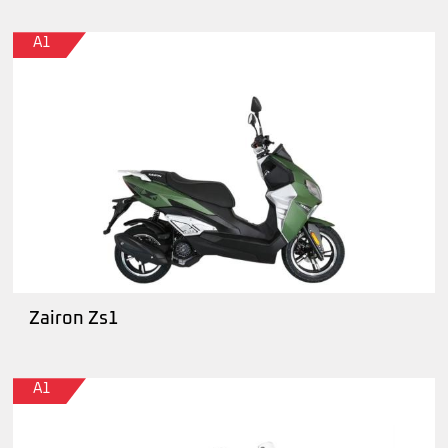
A1
Zairon Zs1
A1