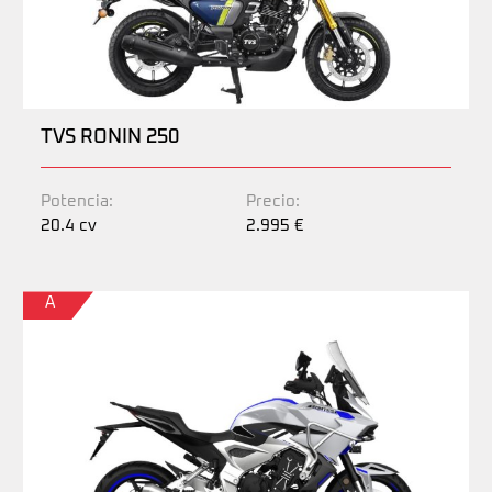
TVS RONIN 250
Potencia:
Precio:
20.4 cv
2.995 €
A