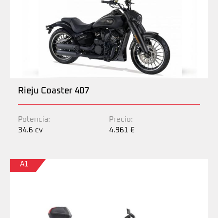
Rieju Coaster 407
Potencia:
Precio:
34.6 cv
4.961 €
A1