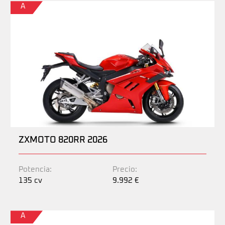
A
ZXMOTO 820RR 2026
Potencia:
Precio:
135 cv
9.992 €
A