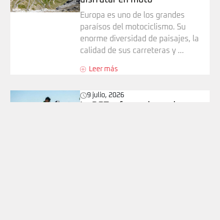
Europa es uno de los grandes
paraísos del motociclismo. Su
enorme diversidad de paisajes, la
calidad de sus carreteras y …
Leer más
9 julio, 2026
La DGT refuerza los radares
este verano: las claves para
saber cuándo una multa puede
recurrirse
La Operación Salida del verano de
2026 comienza en un escenario
especialmente preocupante para la
seguridad vial. Junio …
Leer más