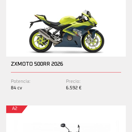
ZXMOTO 500RR 2026
Potencia:
Precio:
84 cv
6.592 €
A2