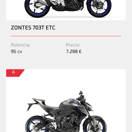
ZONTES 703T ETC
Potencia:
Precio:
95 cv
7.288 €
A