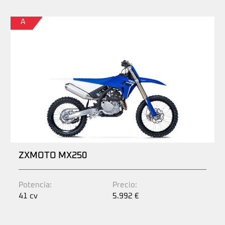
A
ZXMOTO MX250
Potencia:
Precio:
41 cv
5.992 €