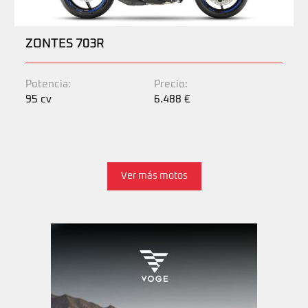
ZONTES 703R
Potencia:
Precio:
95 cv
6.488 €
Ver más motos