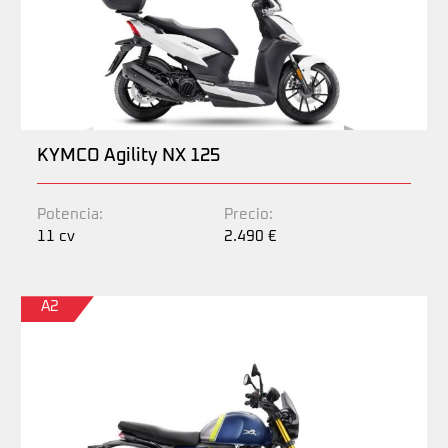
KYMCO Agility NX 125
Potencia:
Precio:
11 cv
2.490 €
A2