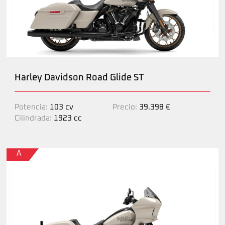
Harley Davidson Road Glide ST
Potencia:
103 cv
Precio:
39.398 €
Cilindrada:
1923 cc
A