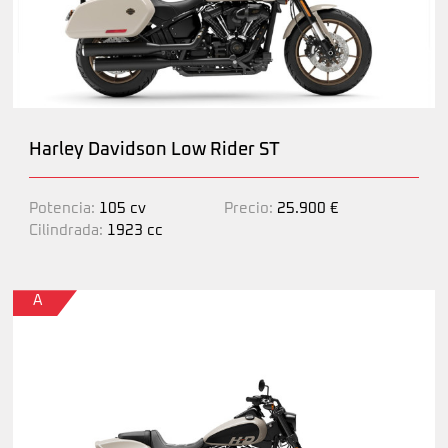
Harley Davidson Low Rider ST
Potencia:
105 cv
Precio:
25.900 €
Cilindrada:
1923 cc
A