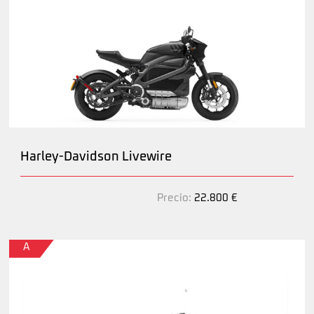
Harley-Davidson Livewire
Precio:
22.800 €
A