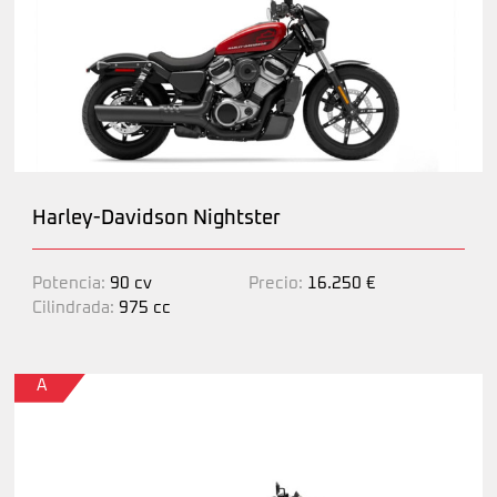
Harley-Davidson Nightster
Potencia:
90 cv
Precio:
16.250 €
Cilindrada:
975 cc
A