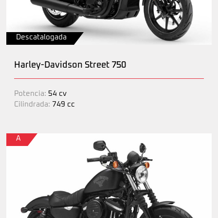
Descatalogada
Harley-Davidson Street 750
Potencia:
54 cv
Cilindrada:
749 cc
A