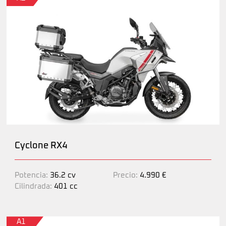
Cyclone RX4
Potencia:
36.2 cv
Precio:
4.990 €
Cilindrada:
401 cc
A1