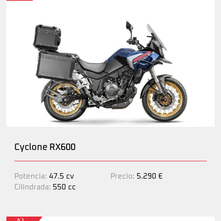
Cyclone RX600
Potencia:
47.5 cv
Precio:
5.290 €
Cilindrada:
550 cc