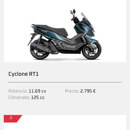
Cyclone RT1
Potencia:
11.69 cv
Precio:
2.795 €
Cilindrada:
125 cc
A