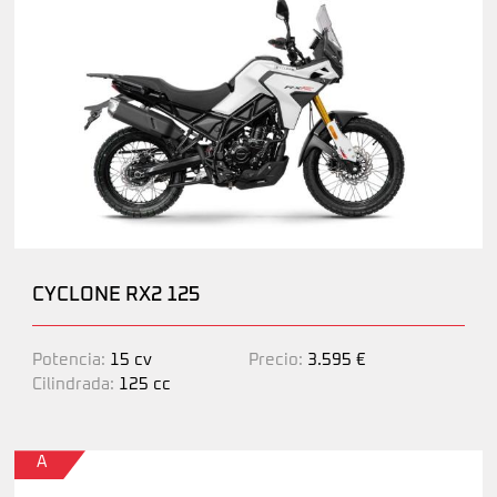
CYCLONE RX2 125
Potencia:
15 cv
Precio:
3.595 €
Cilindrada:
125 cc
A