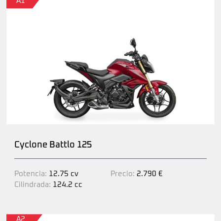
A1
Cyclone Battlo 125
Potencia:
12.75 cv
Precio:
2.790 €
Cilindrada:
124.2 cc
A2