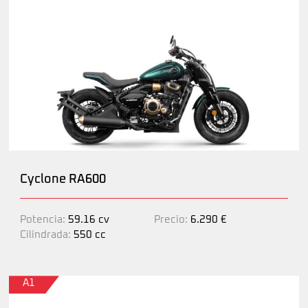
Cyclone RA600
Potencia:
59.16 cv
Precio:
6.290 €
Cilindrada:
550 cc
A1