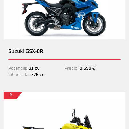
Suzuki GSX-8R
Potencia:
81 cv
Precio:
9.699 €
Cilindrada:
776 cc
A