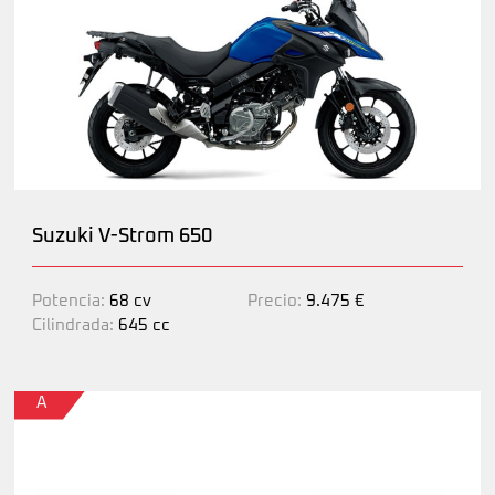
Suzuki V-Strom 650
Potencia:
68 cv
Precio:
9.475 €
Cilindrada:
645 cc
A