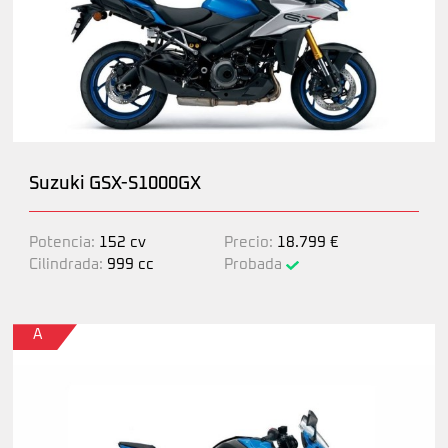
Suzuki GSX-S1000GX
Potencia:
152 cv
Precio:
18.799 €
Cilindrada:
999 cc
Probada
A