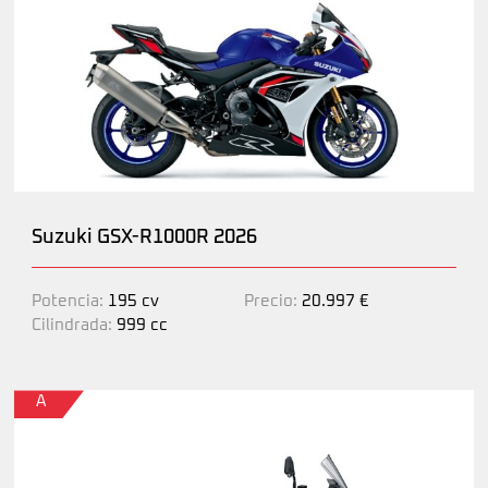
Suzuki GSX-R1000R 2026
Potencia:
195 cv
Precio:
20.997 €
Cilindrada:
999 cc
A