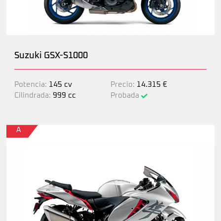
Suzuki GSX-S1000
Potencia:
145 cv
Precio:
14.315 €
Cilindrada:
999 cc
Probada
A