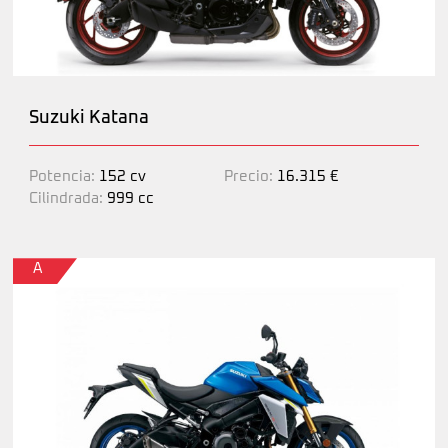
Suzuki Katana
Potencia:
152 cv
Precio:
16.315 €
Cilindrada:
999 cc
A