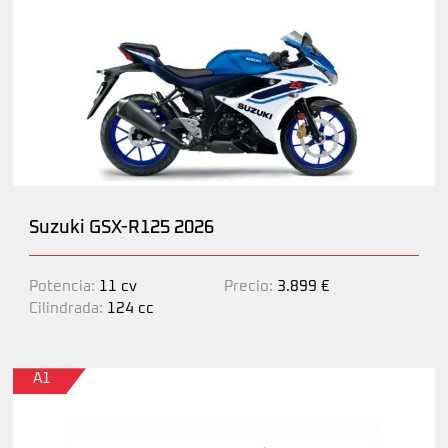
Suzuki GSX-R125 2026
Potencia:
11 cv
Precio:
3.899 €
Cilindrada:
124 cc
A1