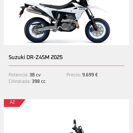
Suzuki DR-Z4SM 2025
Potencia:
38 cv
Precio:
9.699 €
Cilindrada:
398 cc
A2