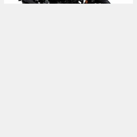
Descatalogada
Suzuki V-Strom 250
Potencia:
25 cv
Cilindrada:
248 cc
A