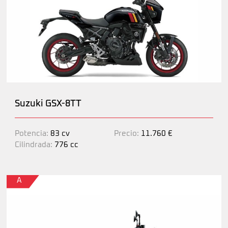
Suzuki GSX-8TT
Potencia:
83 cv
Precio:
11.760 €
Cilindrada:
776 cc
A