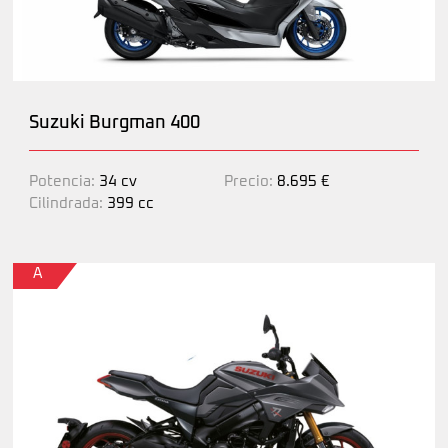
Suzuki Burgman 400
Potencia:
34 cv
Precio:
8.695 €
Cilindrada:
399 cc
A