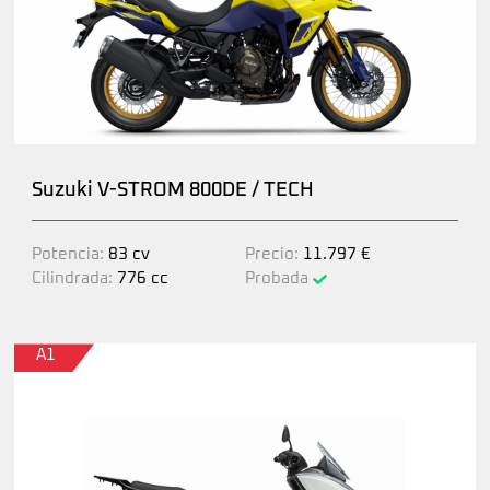
Suzuki V-STROM 800DE / TECH
Potencia:
83 cv
Precio:
11.797 €
Cilindrada:
776 cc
Probada
A1