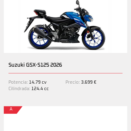
Suzuki GSX-S125 2026
Potencia:
14.79 cv
Precio:
3.699 €
Cilindrada:
124.4 cc
A