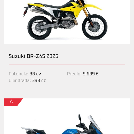
Suzuki DR-Z4S 2025
Potencia:
38 cv
Precio:
9.699 €
Cilindrada:
398 cc
A