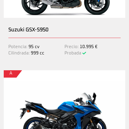
Suzuki GSX-S950
Potencia:
95 cv
Precio:
10.995 €
Cilindrada:
999 cc
Probada
A