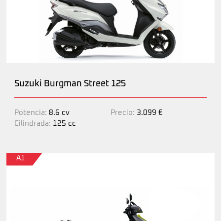
Suzuki Burgman Street 125
Potencia:
8.6 cv
Precio:
3.099 €
Cilindrada:
125 cc
A1