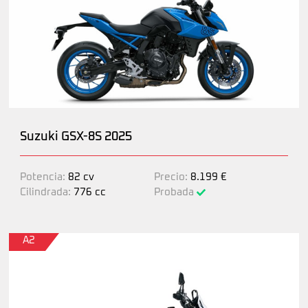
Suzuki GSX-8S 2025
Potencia:
82 cv
Precio:
8.199 €
Cilindrada:
776 cc
Probada
A2