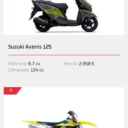
Suzuki Avenis 125
Potencia:
8.7 cv
Precio:
2.958 €
Cilindrada:
124 cc
A