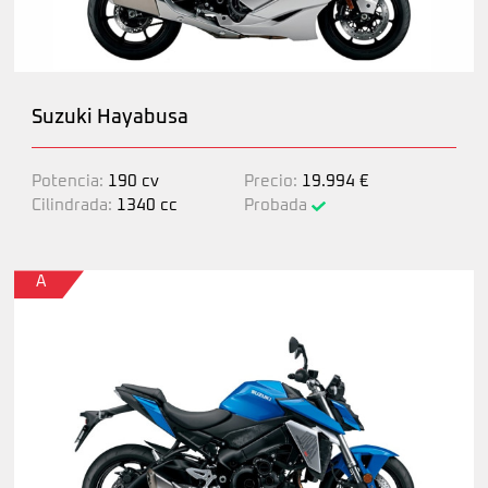
Suzuki Hayabusa
Potencia:
190 cv
Precio:
19.994 €
Cilindrada:
1340 cc
Probada
A