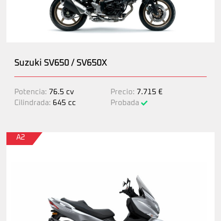
Suzuki SV650 / SV650X
Potencia:
76.5 cv
Precio:
7.715 €
Cilindrada:
645 cc
Probada
A2