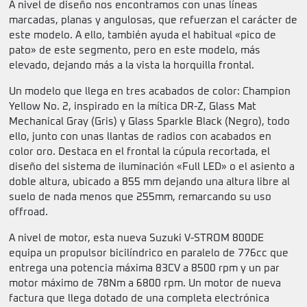
A nivel de diseño nos encontramos con unas líneas
marcadas, planas y angulosas, que refuerzan el carácter de
este modelo. A ello, también ayuda el habitual «pico de
pato» de este segmento, pero en este modelo, más
elevado, dejando más a la vista la horquilla frontal.
Un modelo que llega en tres acabados de color: Champion
Yellow No. 2, inspirado en la mítica DR-Z, Glass Mat
Mechanical Gray (Gris) y Glass Sparkle Black (Negro), todo
ello, junto con unas llantas de radios con acabados en
color oro. Destaca en el frontal la cúpula recortada, el
diseño del sistema de iluminación «Full LED» o el asiento a
doble altura, ubicado a 855 mm dejando una altura libre al
suelo de nada menos que 255mm, remarcando su uso
offroad.
A nivel de motor, esta nueva Suzuki V-STROM 800DE
equipa un propulsor bicilíndrico en paralelo de 776cc que
entrega una potencia máxima 83CV a 8500 rpm y un par
motor máximo de 78Nm a 6800 rpm. Un motor de nueva
factura que llega dotado de una completa electrónica