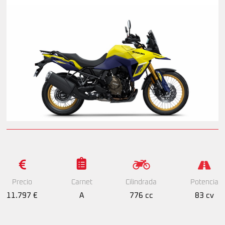
Precio
Cilindrada
Potencia
Carnet
11.797 €
776 cc
83 cv
A