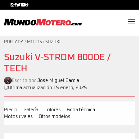
MundoMotero.com
PORTADA
/
MOTOS
/
SUZUKI
Suzuki V-STROM 800DE /
TECH
Escrito por
Jose Miguel Garcia
Última actualización 15 enero, 2025
Precio
Galería
Colores
Ficha técnica
Motos rivales
Otros modelos