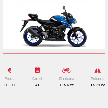
Precio
Cilindrada
Potencia
Carnet
3.699 €
124.4 cc
14.79 cv
A1