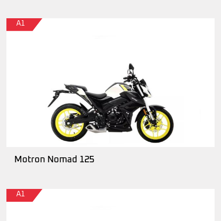
A1
Motron Nomad 125
A1