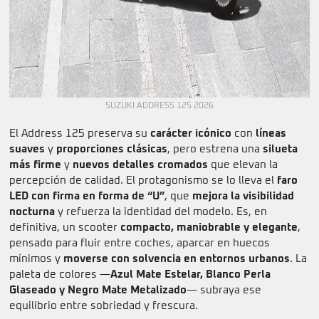
SUZUKI ADDRESS 125 2026
El Address 125 preserva su
carácter icónico
con
líneas
suaves
y
proporciones clásicas
, pero estrena una
silueta
más firme
y
nuevos detalles cromados
que elevan la
percepción de calidad. El protagonismo se lo lleva el
faro
LED con firma en forma de “U”
, que
mejora la visibilidad
nocturna
y refuerza la identidad del modelo. Es, en
definitiva, un scooter
compacto, maniobrable y elegante
,
pensado para fluir entre coches, aparcar en huecos
mínimos y
moverse con solvencia en entornos urbanos
. La
paleta de colores —
Azul Mate Estelar, Blanco Perla
Glaseado y Negro Mate Metalizado
— subraya ese
equilibrio entre sobriedad y frescura.