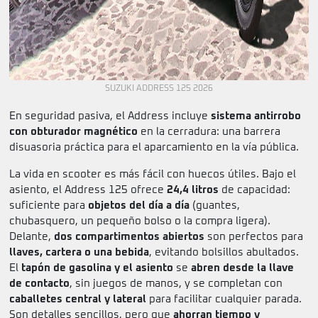
SUZUKI ADDRESS 125 2026
En seguridad pasiva, el Address incluye
sistema antirrobo
con obturador magnético
en la cerradura: una barrera
disuasoria práctica para el aparcamiento en la vía pública.
La vida en scooter es más fácil con huecos útiles. Bajo el
asiento, el Address 125 ofrece
24,4 litros
de capacidad:
suficiente para
objetos del día a día
(guantes,
chubasquero, un pequeño bolso o la compra ligera).
Delante,
dos compartimentos abiertos
son perfectos para
llaves, cartera o una bebida
, evitando bolsillos abultados.
El
tapón de gasolina y el asiento
se
abren desde la llave
de contacto
, sin juegos de manos, y se completan con
caballetes central y lateral
para facilitar cualquier parada.
Son detalles sencillos, pero que
ahorran tiempo y