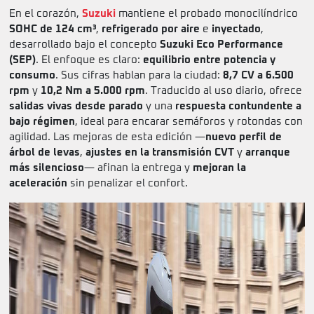
En el corazón,
Suzuki
mantiene el probado monocilíndrico
SOHC de 124 cm³
,
refrigerado por aire
e
inyectado
,
desarrollado bajo el concepto
Suzuki Eco Performance
(SEP)
. El enfoque es claro:
equilibrio entre potencia y
consumo
. Sus cifras hablan para la ciudad:
8,7 CV a 6.500
rpm
y
10,2 Nm a 5.000 rpm
. Traducido al uso diario, ofrece
salidas vivas desde parado
y una
respuesta contundente a
bajo régimen
, ideal para encarar semáforos y rotondas con
agilidad. Las mejoras de esta edición —
nuevo perfil de
árbol de levas
,
ajustes en la transmisión CVT
y
arranque
más silencioso
— afinan la entrega y
mejoran la
aceleración
sin penalizar el confort.