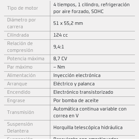
4 tiempos, 1 cilindro, refrigeración
Tipo de motor
por aire forzado, SOHC
Diámetro por
51 x 55,2 mm
carrera
Cilindrada
124 cc
Relación de
9,4:1
compresión
Potencia máxima
8,7 CV
Par máximo
– Nm
Alimentación
Inyección electrónica
Arranque
Eléctrico y palanca
Encendido
Electrónico transistorizado
Engrase
Por bomba de aceite
Automática continua variable con
Transmisión
correa en V
Suspensión
Horquilla telescópica hidráulica
Delantera