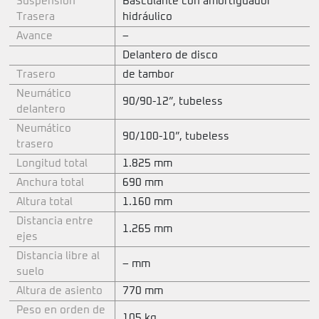
Suspensión
Basculante con amortiguador
Trasera
hidráulico
Avance
–
Delantero de disco
Trasero
de tambor
Neumático
90/90-12”, tubeless
delantero
Neumático
90/100-10”, tubeless
trasero
Longitud total
1.825 mm
Anchura total
690 mm
Altura total
1.160 mm
Distancia entre
1.265 mm
ejes
Distancia libre al
– mm
suelo
Altura de asiento
770 mm
Peso en orden de
105 kg