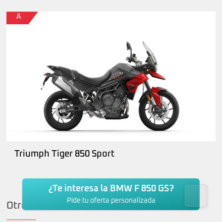
A
Triumph Tiger 850 Sport
¿Te interesa la BMW F 850 GS?
Pide tu oferta personalizada
Otros modelos BMW