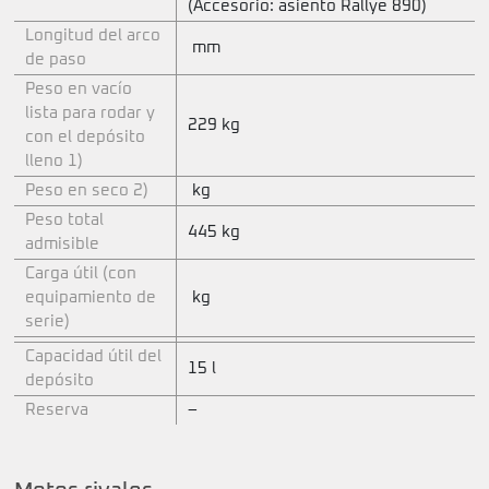
(Accesorio: asiento Rallye 890)
Longitud del arco
mm
de paso
Peso en vacío
lista para rodar y
229 kg
con el depósito
lleno 1)
Peso en seco 2)
kg
Peso total
445 kg
admisible
Carga útil (con
equipamiento de
kg
serie)
Capacidad útil del
15 l
depósito
Reserva
–