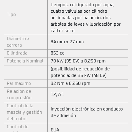
tiempos, refrigerado por agua,
cuatro válvulas por cilindro
Tipo
accionadas por balancín, dos
árboles de levas y lubricación por
cárter seco
Diámetro x
84 mm x 77 mm
carrera
Cilindrada
853 cc
Potencia Nominal
70 kW (95 CV) a 8.250 rpm
(posibilidad de reducción de
potencia: de 35 kW (48 CV)
Par máximo
92 Nm a 6.250 rpm
Relación de
12,7/1
compresión
Control de la
Inyección electrónica en conducto
mezcla y gestión
de admisión
del motor
Control de
EU4