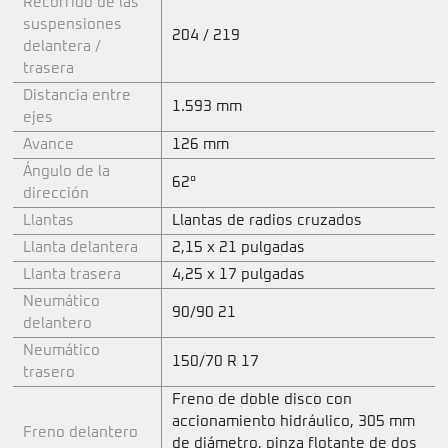
Recorrido de las
suspensiones
204 / 219
delantera /
trasera
Distancia entre
1.593 mm
ejes
Avance
126 mm
Ángulo de la
62°
dirección
Llantas
Llantas de radios cruzados
Llanta delantera
2,15 x 21 pulgadas
Llanta trasera
4,25 x 17 pulgadas
Neumático
90/90 21
delantero
Neumático
150/70 R 17
trasero
Freno de doble disco con
accionamiento hidráulico, 305 mm
Freno delantero
de diámetro, pinza flotante de dos