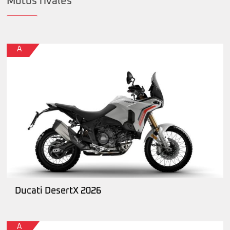
Motos rivales
A
Ducati DesertX 2026
A