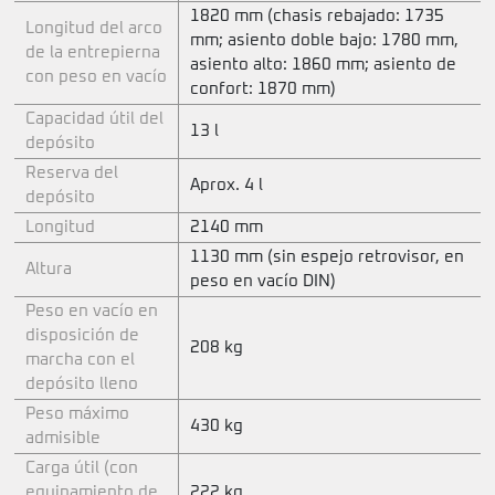
1820 mm (chasis rebajado: 1735
Longitud del arco
mm; asiento doble bajo: 1780 mm,
de la entrepierna
asiento alto: 1860 mm; asiento de
con peso en vacío
confort: 1870 mm)
Capacidad útil del
13 l
depósito
Reserva del
Aprox. 4 l
depósito
Longitud
2140 mm
1130 mm (sin espejo retrovisor, en
Altura
peso en vacío DIN)
Peso en vacío en
disposición de
208 kg
marcha con el
depósito lleno
Peso máximo
430 kg
admisible
Carga útil (con
equipamiento de
222 kg