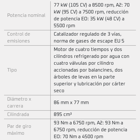
77 kW (105 CV) a 8500 rpm, A2: 70
kW (95 CV) a 7500 rpm, reducción
Potencia nominal
de potencia EO: 35 kW (48 CV) a
5500 rpm
Control de
Catalizador regulado de 3 vías,
emisiones
norma de gases de escape EU 5
Motor de cuatro tiempos y dos
cilindros refrigerado por agua con
cuatro válvulas por cilindro
Tipo
accionadas por balancines, dos
árboles de levas en la parte
superior y lubricación por cárter
seco
Diámetro x
86 mm x 77 mm
carrera
Cilindrada
895 cm³
93 Nm a 6750 rpm, A2: 93 Nm a
Par de giro
6750 rpm, reducción de potencia
máximo
EO: 70 Nm a 4500 rpm