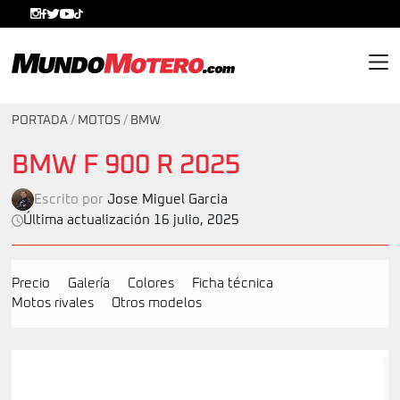
MundoMotero.com
PORTADA
/
MOTOS
/
BMW
BMW F 900 R 2025
Escrito por
Jose Miguel Garcia
Última actualización 16 julio, 2025
Precio
Galería
Colores
Ficha técnica
Motos rivales
Otros modelos