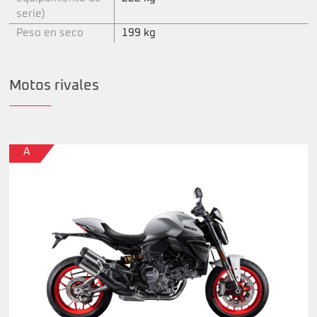
serie)
Peso en seco
199 kg
Motos rivales
A