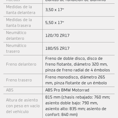
Medidas de la
3,50 x 17″
llanta delantera
Medidas de la
5,50 x 17″
llanta trasera
Neumático
120/70 ZR17
delantero
Neumático
180/55 ZR17
trasero
Freno de doble disco, disco de
Freno delantero
freno flotante, diámetro 320 mm,
pinza de freno radial de 4 émbolos
Freno monodisco, diámetro 265
Freno trasero
mm, pinza flotante de un émbolo
ABS
ABS Pro BMW Motorrad
815 mm (chasis rebajado: 760 mm;
Altura de asiento
asiento doble bajo: 790 mm,
con peso en vacío
asiento alto: 835 mm; asiento de
del vehículo
confort: 840 mm)