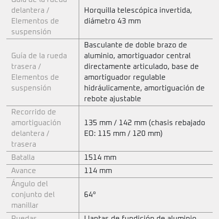
delantera /
Horquilla telescópica invertida,
Elementos de
diámetro 43 mm
suspensión
Basculante de doble brazo de
Guía de la rueda
aluminio, amortiguador central
trasera /
directamente articulado, base de
Elementos de
amortiguador regulable
suspensión
hidráulicamente, amortiguación de
rebote ajustable
Recorrido de
amortiguación
135 mm / 142 mm (chasis rebajado
delantera /
EO: 115 mm / 120 mm)
trasera
Batalla
1514 mm
Avance
114 mm
Ángulo del
conjunto del
64°
manillar
Ruedas
Llantas de fundición de aluminio