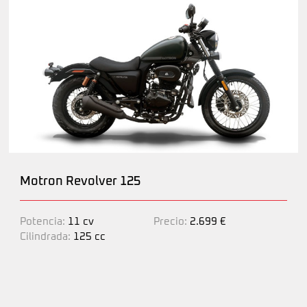
Motron Revolver 125
Potencia:
11 cv
Precio:
2.699 €
Cilindrada:
125 cc