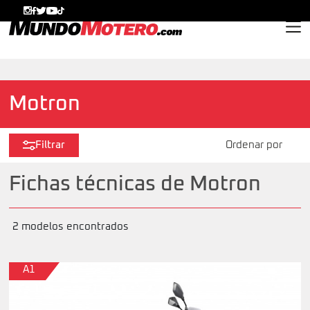
MundoMotero.com
Motron
Filtrar
Fichas técnicas de Motron
2 modelos encontrados
A1