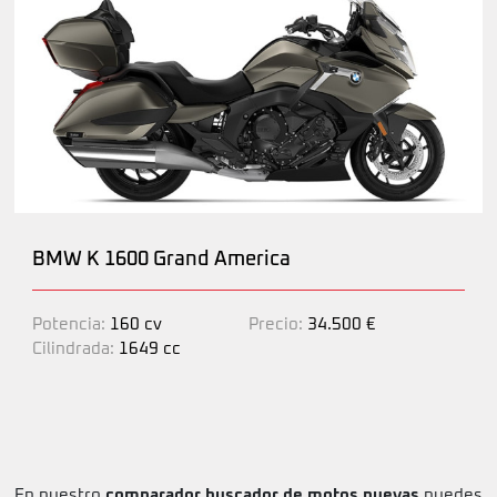
BMW K 1600 Grand America
Potencia:
160 cv
Precio:
34.500 €
Cilindrada:
1649 cc
En nuestro
comparador buscador de motos nuevas
puedes