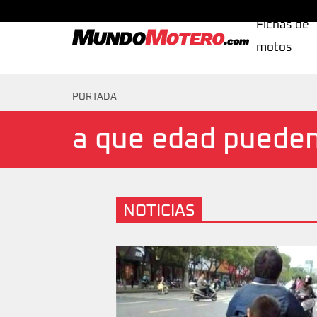
Fichas de
motos
MundoMotero.com
PORTADA
a que edad pueden 
NOTICIAS