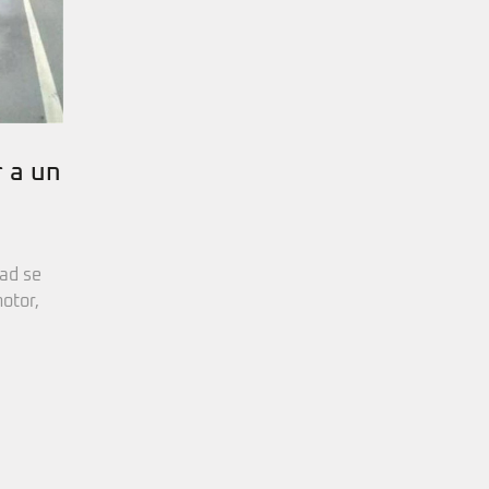
r a un
dad se
otor,