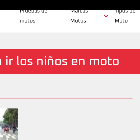
Pruebas de
Marcas
Tipos de
motos
Motos
Moto
ir los niños en moto