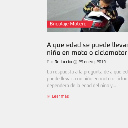
Bricolaje Motero
A que edad se puede lleva
niño en moto o ciclomotor
Por
Redaccion
29 enero, 2019
La respuesta a la pregunta de a que e
puede llevar a un niño en moto o ciclom
dependerá de la edad del niño y...
Leer más