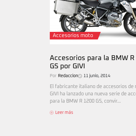
Accesorios moto
Accesorios para la BMW R
GS por GIVI
Por
Redaccion
11 junio, 2014
El fabricante italiano de accesorios de
GIVI ha lanzado una nueva serie de acc
para la BMW R 1200 GS, convir...
Leer más