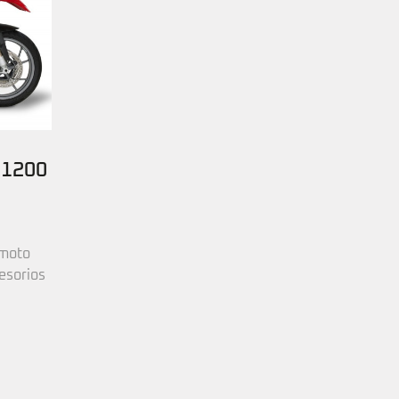
 1200
 moto
esorios