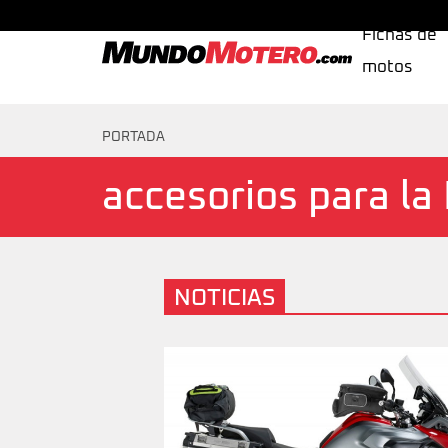
Fichas de
motos
MundoMotero.com
PORTADA
accesorios para l
NOTICIAS