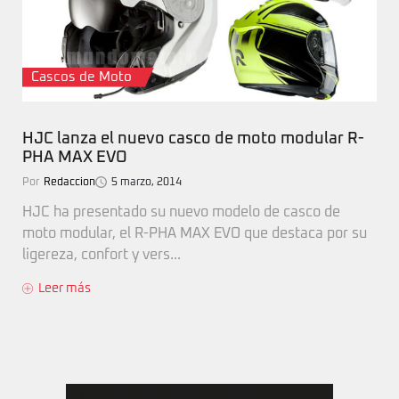
Cascos de Moto
HJC lanza el nuevo casco de moto modular R-
PHA MAX EVO
Por
Redaccion
5 marzo, 2014
HJC ha presentado su nuevo modelo de casco de
moto modular, el R-PHA MAX EVO que destaca por su
ligereza, confort y vers...
Leer más