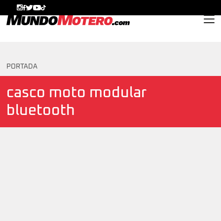
MundoMotero.com
PORTADA
casco moto modular
bluetooth