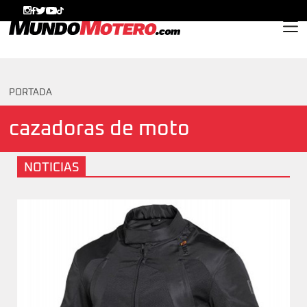
MundoMotero.com
PORTADA
cazadoras de moto
NOTICIAS