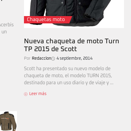
Chaquetas moto
Acerbis
 un
Nueva chaqueta de moto Turn
TP 2015 de Scott
Por
Redaccion
4 septiembre, 2014
Scott ha presentado su nuevo modelo de
chaqueta de moto, el modelo TURN 2015,
destinado para un uso diario y de viaje y ...
Leer más