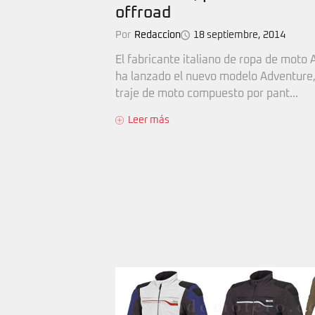
offroad
Por
Redaccion
18 septiembre, 2014
El fabricante italiano de ropa de moto 
ha lanzado el nuevo modelo Adventure,
traje de moto compuesto por pant...
Leer más