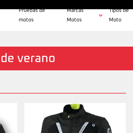
Pruebas de
Marcas
Tipos de
motos
Motos
Moto
 de verano