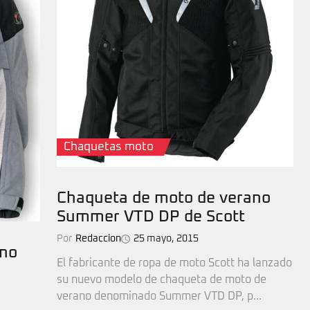
Chaquetas moto
Chaqueta de moto de verano
Summer VTD DP de Scott
Por
Redaccion
25 mayo, 2015
ano
El fabricante de ropa de moto Scott ha lanzado
su nuevo modelo de chaqueta de moto de
verano denominado Summer VTD DP, p...