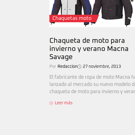
Chaquetas moto
Chaqueta de moto para
invierno y verano Macna
Savage
Por
Redaccion
27 noviembre, 2013
El fabricante de ropa de moto Macna h
lanzado al mercado su nuevo modelo d
chaqueta de moto para invierno y veran
Leer más