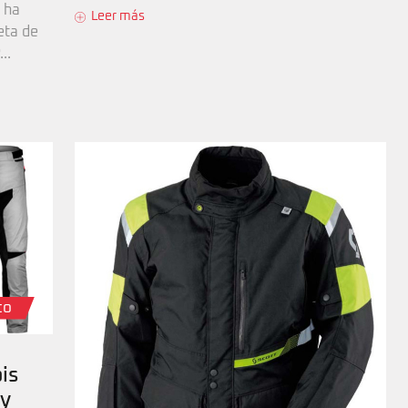
i ha
Leer más
eta de
..
to
is
 y