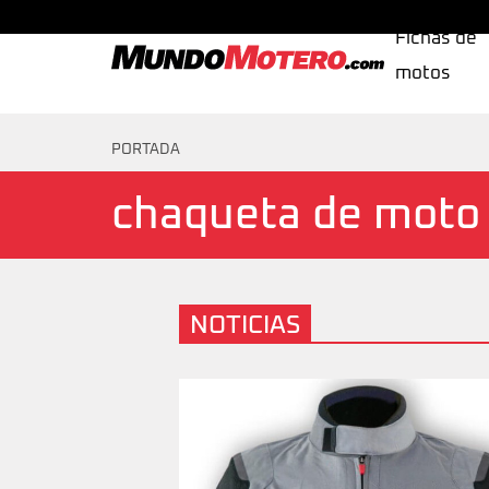
Fichas de
motos
MundoMotero.com
PORTADA
chaqueta de moto
NOTICIAS