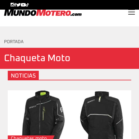
MundoMotero.com
PORTADA
Chaqueta Moto
NOTICIAS
Chaquetas moto