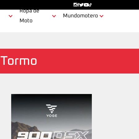
Ropa de
Mundomotero
Moto
o Tormo