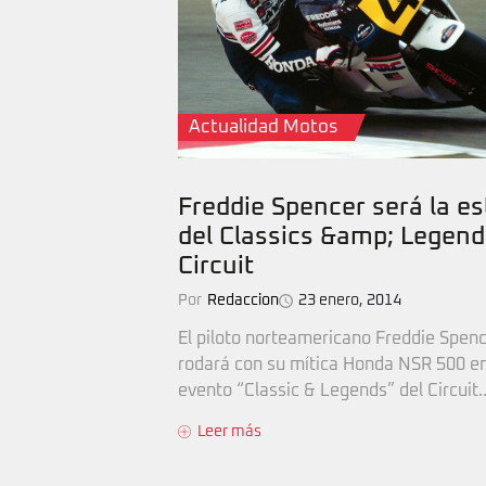
Actualidad Motos
Freddie Spencer será la es
del Classics &amp; Legend
Circuit
Por
Redaccion
23 enero, 2014
El piloto norteamericano Freddie Spen
rodará con su mítica Honda NSR 500 en
evento “Classic & Legends” del Circuit..
Leer más