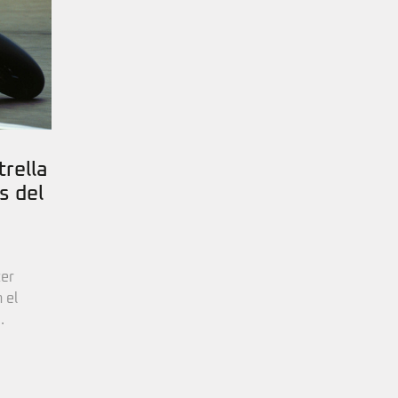
trella
s del
cer
 el
.