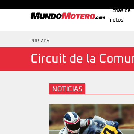
Fichas de
motos
MundoMotero.com
PORTADA
Circuit de la Comu
NOTICIAS