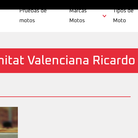
Pruebas de
Marcas
Tipos de
motos
Motos
Moto
nitat Valenciana Ricard