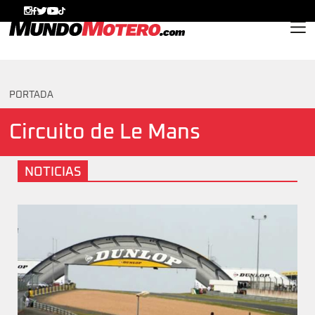
MundoMotero.com
PORTADA
Circuito de Le Mans
NOTICIAS