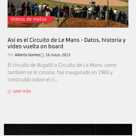
Videos de motos
Así es el Circuito de Le Mans - Datos, historia y
vídeo vuelta on board
Por
Alberto Gomez
16 mayo, 2013
El circuito de Bugatti o Circuito de Le Mans, como
también se le conoce, fue inaugurado en 1965 y
construido sobre el ci...
Leer más