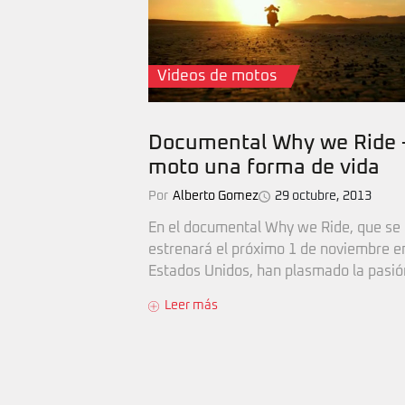
Videos de motos
Documental Why we Ride -
moto una forma de vida
Por
Alberto Gomez
29 octubre, 2013
En el documental Why we Ride, que se
estrenará el próximo 1 de noviembre e
Estados Unidos, han plasmado la pasión 
Leer más