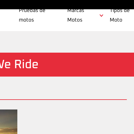
Pruebas de
Marcas
Tipos de
motos
Motos
Moto
e Ride