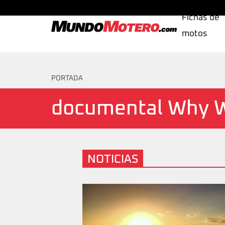
Fichas de
motos
MundoMotero.com
PORTADA
documental Why W
NOTICIAS