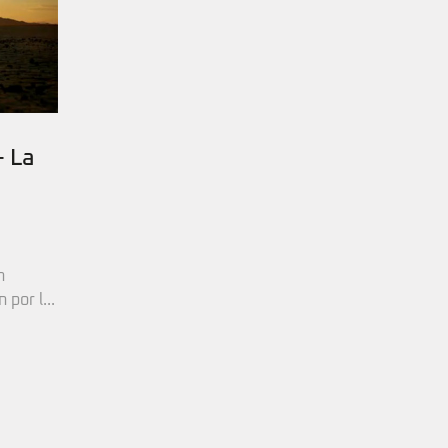
 La
n
por l...