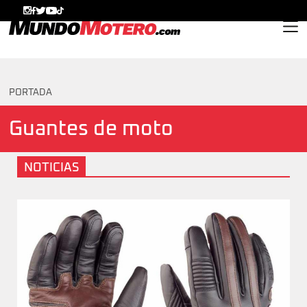
MundoMotero.com
PORTADA
Guantes de moto
NOTICIAS