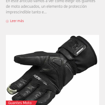
En este artículo vamos a ver cómo elegir los guantes
de moto adecuados, un elemento de protección
imprescindible tanto e...
Leer más
Guantes Moto