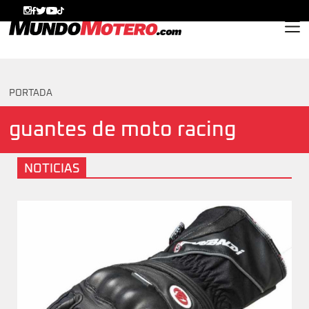
MundoMotero.com
PORTADA
guantes de moto racing
NOTICIAS