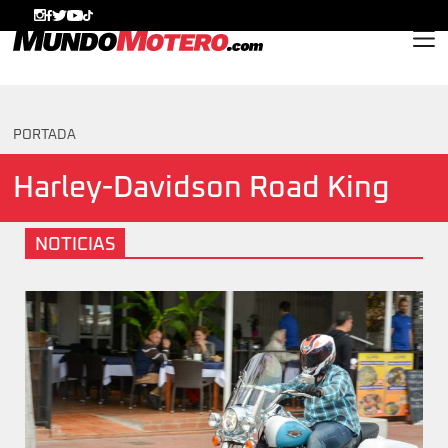
MundoMotero.com
PORTADA
Harley-Davidson Road King
NOTICIAS