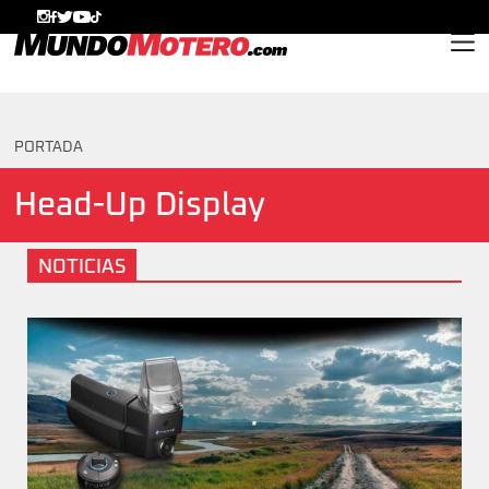
MundoMotero.com
PORTADA
Head-Up Display
NOTICIAS