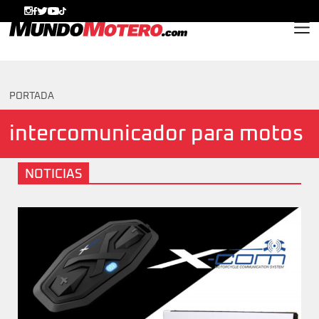
MundoMotero.com
PORTADA
intercomunicador para motos
NOTICIAS