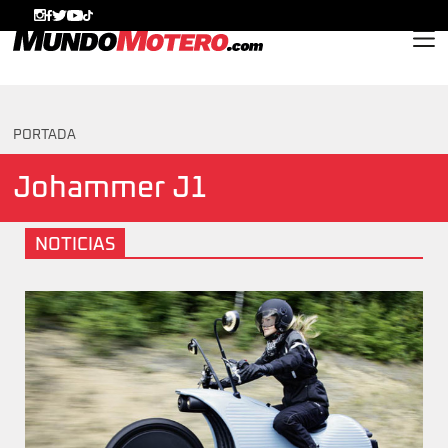
MundoMotero.com
PORTADA
Johammer J1
NOTICIAS