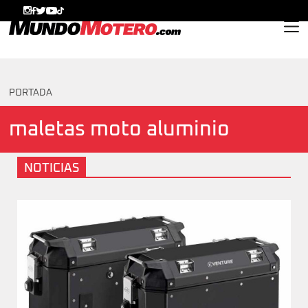
MundoMotero.com
PORTADA
maletas moto aluminio
NOTICIAS