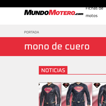
Fichas de
motos
MundoMotero.com
PORTADA
mono de cuero
NOTICIAS