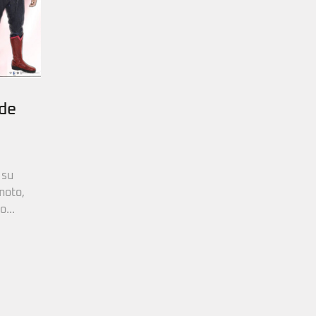
de
 su
moto,
...