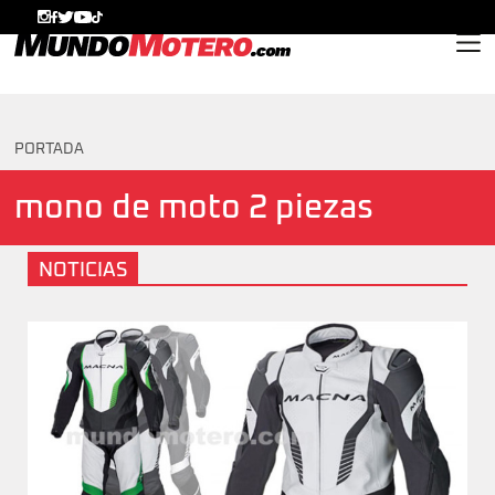
MundoMotero.com
PORTADA
mono de moto 2 piezas
NOTICIAS