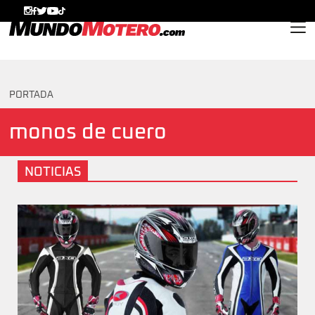
MundoMotero.com
PORTADA
monos de cuero
NOTICIAS