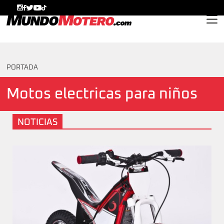
MundoMotero.com
PORTADA
Motos electricas para niños
NOTICIAS