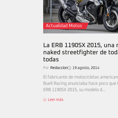
Actualidad Motos
La ERB 1190SX 2015, una
naked streetfighter de tod
todas
Por
Redaccion
19 agosto, 2014
El fabricante de motocicletas american
Buell Racing anunciaba hace poco que 
ERB 1190SX 2015, su modelo d...
Leer más