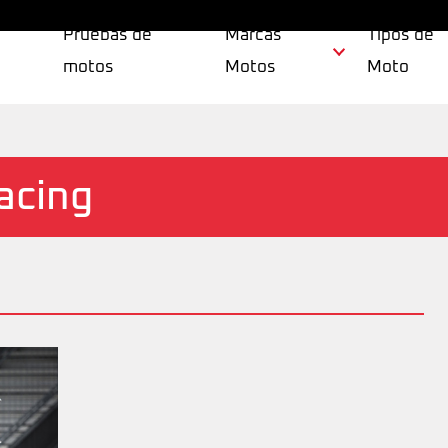
Pruebas de
Marcas
Tipos de
motos
Motos
Moto
acing