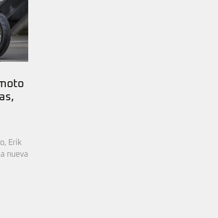
 moto
as,
o, Erik
la nueva