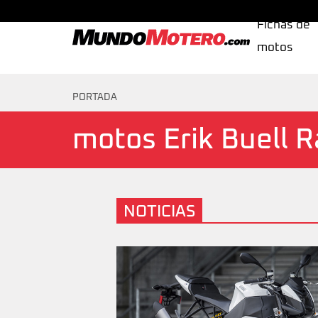
Fichas de
motos
MundoMotero.com
PORTADA
motos Erik Buell R
NOTICIAS