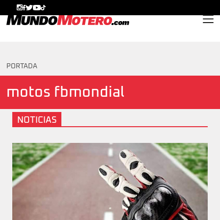
MundoMotero.com
PORTADA
motos fbmondial
NOTICIAS