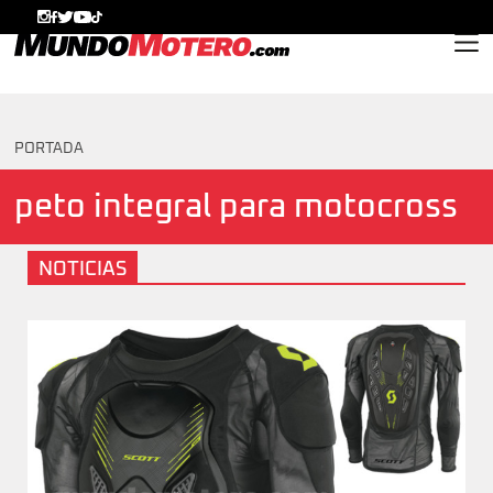
MundoMotero.com
PORTADA
peto integral para motocross
NOTICIAS