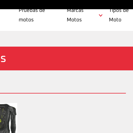
Pruebas de
Marcas
Tipos de
motos
Motos
Moto
ss