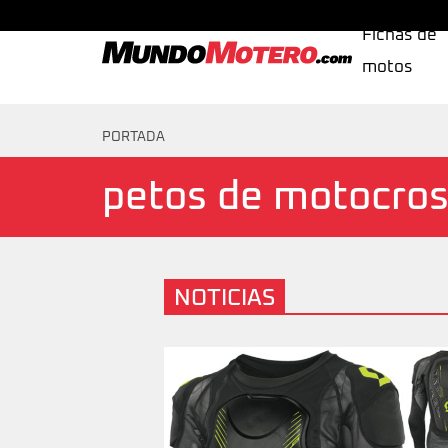
Fichas de
motos
MundoMotero.com
PORTADA
petos de motocro
NOTICIAS