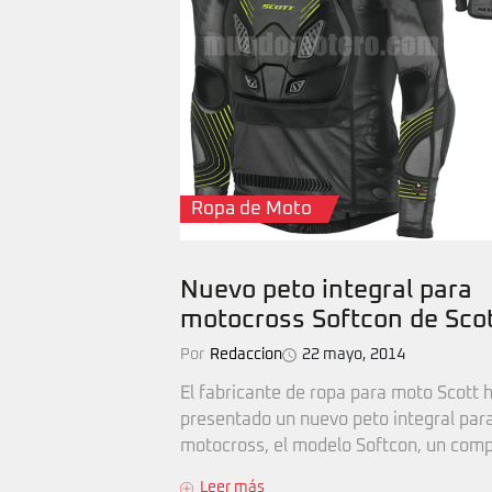
Ropa de Moto
Nuevo peto integral para
motocross Softcon de Sco
Por
Redaccion
22 mayo, 2014
El fabricante de ropa para moto Scott 
presentado un nuevo peto integral par
motocross, el modelo Softcon, un comp
Leer más