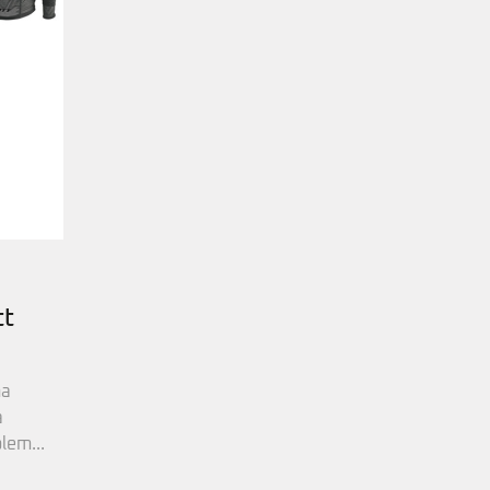
tt
ha
a
lem...