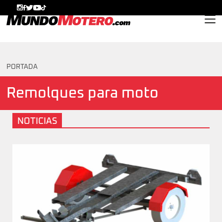
MundoMotero.com
PORTADA
Remolques para moto
NOTICIAS