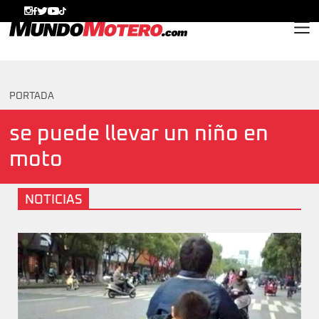
MundoMotero.com
PORTADA
se puede llevar un niño en
moto
NOTICIAS