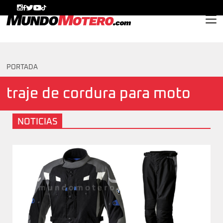
MundoMotero.com
PORTADA
traje de cordura para moto
NOTICIAS