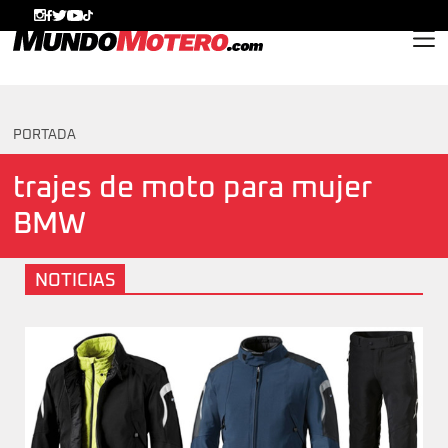
MundoMotero.com
PORTADA
trajes de moto para mujer
BMW
NOTICIAS