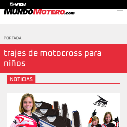
MundoMotero.com
PORTADA
trajes de motocross para
niños
NOTICIAS