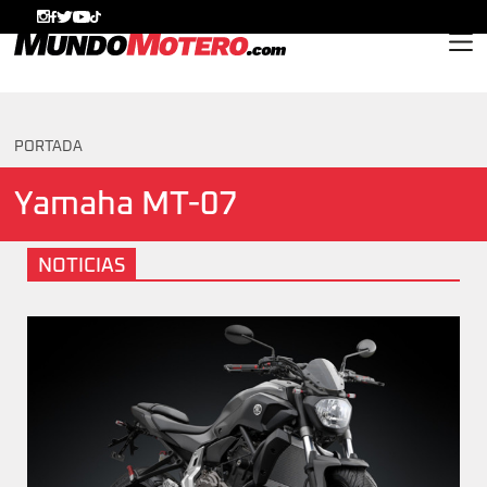
MundoMotero.com
PORTADA
Yamaha MT-07
NOTICIAS