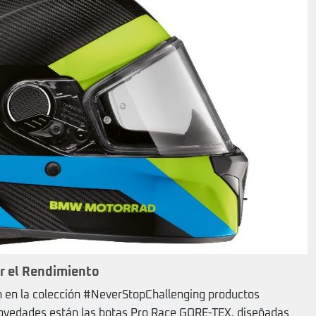
r el Rendimiento
n en la colección #NeverStopChallenging productos
 novedades están las botas Pro Race GORE-TEX, diseñadas