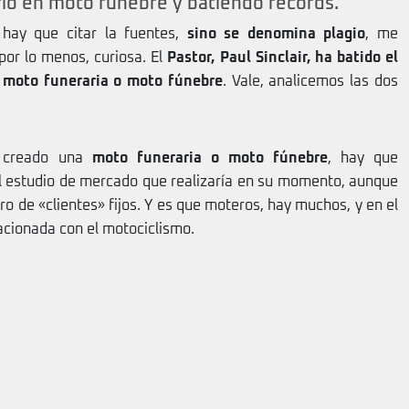
io en moto funebre y batiendo records.
 hay que citar la fuentes,
sino se denomina plagio
, me
por lo menos, curiosa. El
Pastor, Paul Sinclair, ha batido el
 moto funeraria o moto fúnebre
. Vale, analicemos las dos
a creado una
moto funeraria o moto fúnebre
, hay que
el estudio de mercado que realizaría en su momento, aunque
 de «clientes» fijos. Y es que moteros, hay muchos, y en el
lacionada con el motociclismo.