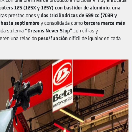
CMA con una ofensiva de producto ambiciosa y muy enfocada
ooters 125 (125X y 125Y) con bastidor de aluminio
,
una
ltas prestaciones y
dos tricilíndricas de 699 cc (703R y
 hasta septiembre
y consolidada como
tercera marca más
enda su lema
“Dreams Never Stop”
con cifras y
eten una relación
peso/función
difícil de igualar en cada