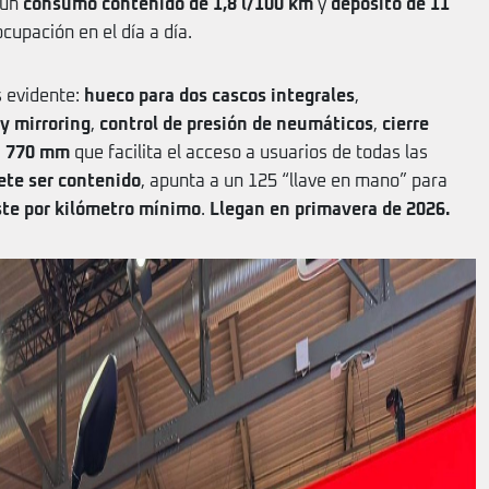
 un
consumo contenido de 1,8 l/100 km
y
depósito de 11
cupación en el día a día.
es evidente:
hueco para dos cascos integrales
,
y mirroring
,
control de presión de neumáticos
,
cierre
a
770 mm
que facilita el acceso a usuarios de todas las
ete ser contenido
, apunta a un 125 “llave en mano” para
ste por kilómetro mínimo
.
Llegan en primavera de 2026.