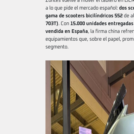
Zontes vuelve a mover el tablero en EI
a lo que pide el mercado español:
dos sc
gama de scooters bicilíndricos 552
de a
703T)
. Con
15.000 unidades entregadas
vendida en España
, la firma china refr
equipamientos que, sobre el papel, prom
segmento.