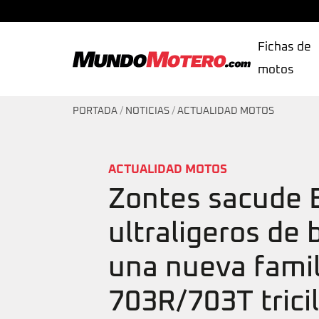
Fichas de
motos
MundoMotero.com
PORTADA
/
NOTICIAS
/
ACTUALIDAD MOTOS
ACTUALIDAD MOTOS
Zontes sacude 
ultraligeros de 
una nueva famili
703R/703T tricil