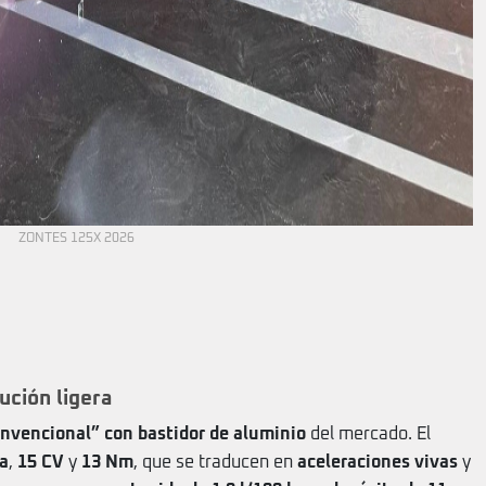
ZONTES 125X 2026
ución ligera
onvencional” con bastidor de aluminio
del mercado. El
a
,
15 CV
y
13 Nm
, que se traducen en
aceleraciones vivas
y