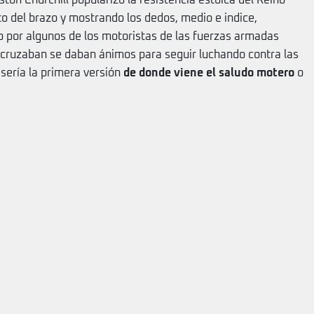
on Churchill popularizó la resistencia estoica del Reino
o del brazo y mostrando los dedos, medio e indice,
 por algunos de los motoristas de las fuerzas armadas
e cruzaban se daban ánimos para seguir luchando contra las
sería la primera versión
de donde viene el saludo motero
o