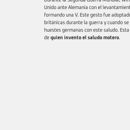
Durante la Segunda Guerra Mundial, Winst
Unido ante Alemania con el levantamient
formando una V. Este gesto fue adoptado
británicas durante la guerra y cuando s
huestes germanas con este saludo. Esta 
de
quien invento el saludo motero
.