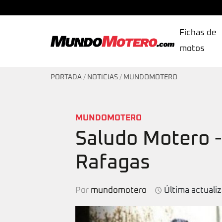
Fichas de
motos
MundoMotero.com
PORTADA
/
NOTICIAS
/
MUNDOMOTERO
MUNDOMOTERO
Saludo Motero - 
Rafagas
Por
mundomotero
Última actuali