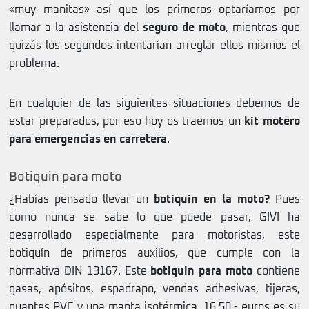
«muy manitas» así que los primeros optaríamos por
llamar a la asistencia del
seguro de moto
, mientras que
quizás los segundos intentarían arreglar ellos mismos el
problema.
En cualquier de las siguientes situaciones debemos de
estar preparados, por eso hoy os traemos un
kit motero
para emergencias en carretera
.
Botiquin para moto
¿Habías pensado llevar un
botiquin en la moto?
Pues
como nunca se sabe lo que puede pasar, GIVI ha
desarrollado especialmente para motoristas, este
botiquín de primeros auxilios, que cumple con la
normativa DIN 13167. Este
botiquin para moto
contiene
gasas, apósitos, espadrapo, vendas adhesivas, tijeras,
guantes PVC y una manta isotérmica. 16,50.- euros es su