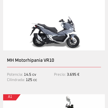
MH Motorhipania VR10
Potencia:
14.5 cv
Precio:
3.695 €
Cilindrada:
125 cc
A1