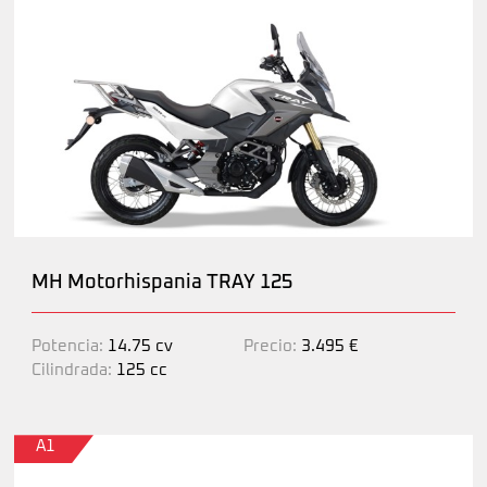
MH Motorhispania TRAY 125
Potencia:
14.75 cv
Precio:
3.495 €
Cilindrada:
125 cc
A1