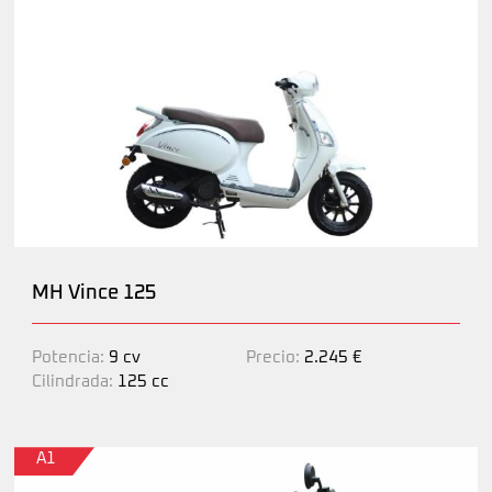
MH Vince 125
Potencia:
9 cv
Precio:
2.245 €
Cilindrada:
125 cc
A1