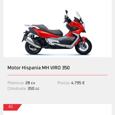
Motor Hispania MH VIRO 350
Potencia:
28 cv
Precio:
4.795 €
Cilindrada:
350 cc
A1