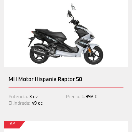
MH Motor Hispania Raptor 50
Potencia:
3 cv
Precio:
1.992 €
Cilindrada:
49 cc
A2