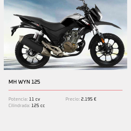
MH WYN 125
Potencia:
11 cv
Precio:
2.195 €
Cilindrada:
125 cc