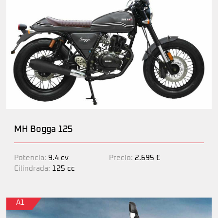
MH Bogga 125
Potencia:
9.4 cv
Precio:
2.695 €
Cilindrada:
125 cc
A1